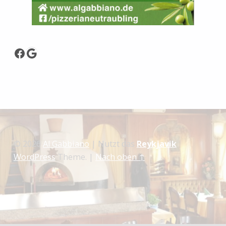
Facebook
Google
© 2026
Al Gabbiano
|
Nutzt das
Reykjavik
WordPress
Theme.
|
Nach oben ↑